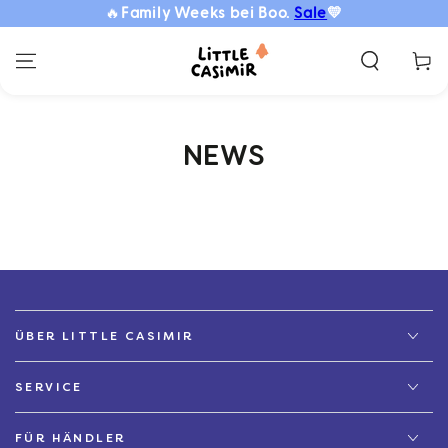
🔥
Family Weeks bei Boo.
Sale
💛
ZUM INHALT
SPRINGEN
Warenko
NEWS
ÜBER LITTLE CASIMIR
SERVICE
FÜR HÄNDLER